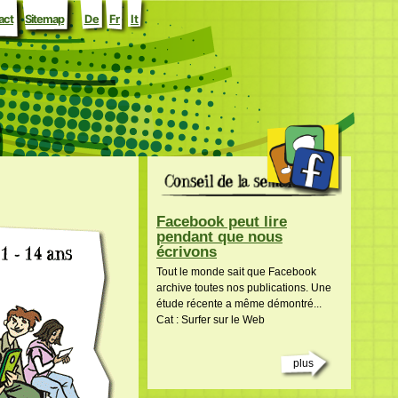
act
Sitemap
De
Fr
It
Facebook peut lire
pendant que nous
écrivons
Tout le monde sait que Facebook
archive toutes nos publications. Une
étude récente a même démontré...
Cat : Surfer sur le Web
plus