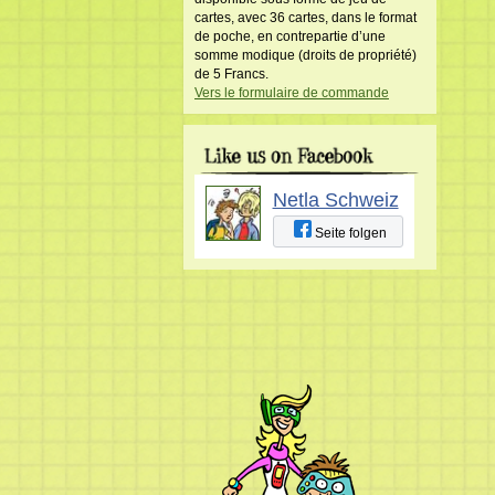
cartes, avec 36 cartes, dans le format
de poche, en contrepartie d’une
somme modique (droits de propriété)
de 5 Francs.
Vers le formulaire de commande
Netla Schweiz
Seite folgen