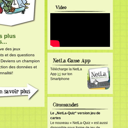
s plus
...
ve des jeux
ts et des questions
 Deviens un champion
ection des données et
Télécharge la NetLa
nnalité!
App
ici
sur ton
Smartphone
Le „NetLa-Quiz“ version jeu de
cartes
Le nouveau « NetLa-Quiz » est aussi
disponible sous forme de jeu de