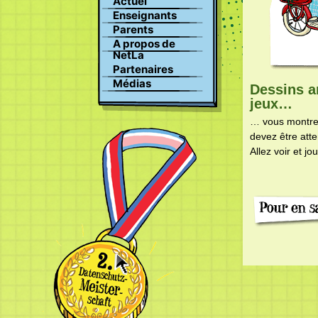
Actuel
championnat Suisse de la
Recherche
protection des données
Enseignants
Profile
Parents
Images
A propos de
Clavardage
NetLa
Partenaires
Médias
Dessins a
jeux…
… vous montre
devez être atten
Allez voir et j