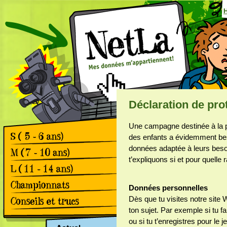
Déclaration de pr
Une campagne destinée à la p
des enfants a évidemment bes
données adaptée à leurs beso
Games
Comics
t’expliquons si et pour quelle
Games
Comics
Games
Données personnelles
Comics
Rétrospective le 2.
Dès que tu visites notre site
championnat Suisse de la
ton sujet. Par exemple si tu f
protection des données
Apps & Facebook
ou si tu t’enregistres pour le
Rétrospective le premier
Surfer sur le Web