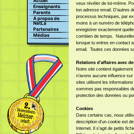
Actuel
championnat Suisse de la
veux révéler de toi-même. Pou
Recherche
protection des données
Enseignants
ton adresse email. D’autres 
Profile
Parents
Images
processus techniques, par ex
A propos de
Clavardage
moins à un numéro de télépho
NetLa
Partenaires
enregistrer exactement quelles
Médias
combien de temps. Naturelle
lorsque tu entres en contact 
email. Toutes ces données son
Relations d’affaires avec de
Notre site contient également
n’avons aucune influence sur 
sites utilisent les informatio
sommes pas responsables de l
protection des données ou pou
Cookies
Dans certains cas, nous utili
description d’un cookie est de
Internet. Il s’agit de petits fi