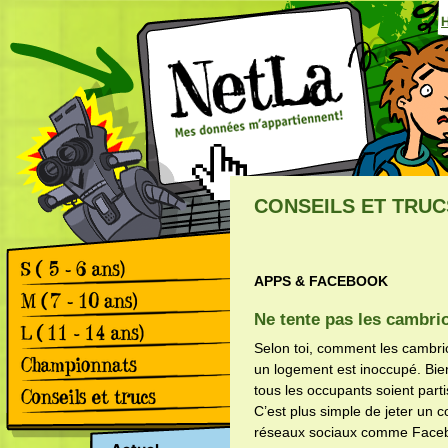
CONSEILS ET TRUC
APPS & FACEBOOK
Games
Comics
Ne tente pas les cambri
Games
Comics
Selon toi, comment les cambrio
Games
un logement est inoccupé. Bien
Comics
Rétrospective le 2.
tous les occupants soient parti
championnat Suisse de la
C’est plus simple de jeter un co
protection des données
Apps & Facebook
réseaux sociaux comme Faceb
Rétrospective le premier
Surfer sur le Web