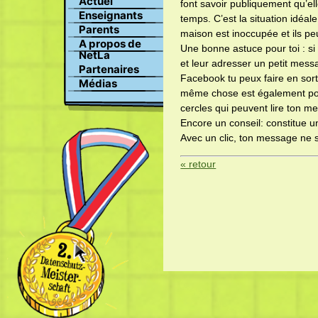
Actuel
championnat Suisse de la
font savoir publiquement qu’e
Recherche
protection des données
Enseignants
temps. C’est la situation idéal
Profile
Parents
maison est inoccupée et ils pe
Images
A propos de
Une bonne astuce pour toi : si
Clavardage
NetLa
et leur adresser un petit messa
Partenaires
Facebook tu peux faire en sor
Médias
même chose est également poss
cercles qui peuvent lire ton m
Encore un conseil: constitue 
Avec un clic, ton message ne s
« retour