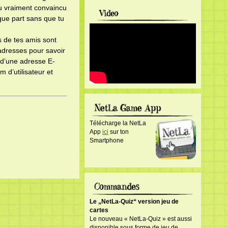
tu vraiment convaincu
ue part sans que tu
s de tes amis sont
’adresses pour savoir
e d’une adresse E-
 d’utilisateur et
Télécharge la NetLa
App
ici
sur ton
Smartphone
Le „NetLa-Quiz“ version jeu de
cartes
Le nouveau « NetLa-Quiz » est aussi
disponible sous forme de jeu de