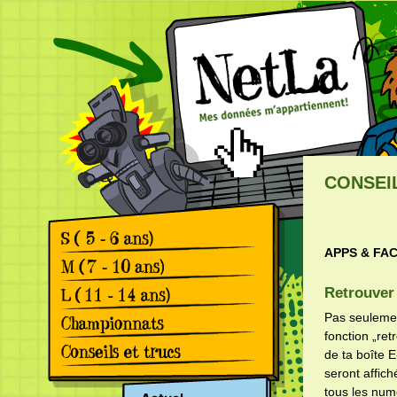
CONSEI
APPS & FA
Games
Comics
Games
Retrouver 
Comics
Games
Pas seulemen
Comics
fonction „re
Rétrospective le 2.
de ta boîte E
championnat Suisse de la
protection des données
Apps & Facebook
seront affic
Rétrospective le premier
Surfer sur le Web
tous les num