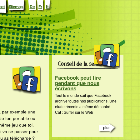
act
Sitemap
De
Fr
It
Facebook peut lire
pendant que nous
écrivons
Tout le monde sait que Facebook
archive toutes nos publications. Une
étude récente a même démontré...
 a par exemple une
Cat : Surfer sur le Web
de ton portable ou
 même jeu que toi,
plus
ui va se passer pour
u as téléchargé ?