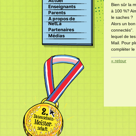
Actuel
championnat Suisse de la
Recherche
Bien sûr la 
protection des données
Enseignants
Profile
à 100 %? Aim
Parents
Images
le saches ?
A propos de
Clavardage
NetLa
Alors un bon 
Partenaires
connectés“. 
Médias
lequel de te
Mail. Pour pl
compléter le
« retour