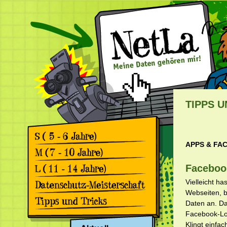
TIPPS U
APPS & FA
Games
Comics
Games
Faceboo
Comics
Games
Vielleicht h
Comics
Webseiten, b
Rückblick 2. Datenschutz-
Daten an. Da
Meisterschaft
Apps & Facebook
Facebook-Lo
Rückblick 1. Datenschutz-
Meisterschaft
Surfen
Klingt einfa