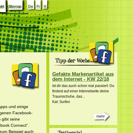
akt
Sitemap
De
Fr
It
Gefakte Markenartikel aus
dem Internet - KW 22/18
Ist dir das auch schon mal passiert: Du
findest auf einer Internetseite deine
Traumschuhe, das...
Kat: Surfen
Apps und einige
eigenen Facebook-
mehr
 gibt seine
ebook Connect“.
 zum Beispiel auch