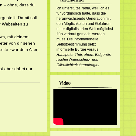
n – ohne, dass du
Ich unterstütze Netla, weil ich es
für vordringlich halte, dass die
estellt. Damit soll
heranwachsende Generation mit
r Webseiten zu
den Möglichkeiten und Gefahren
einer digitalisierten Welt möglichst
früh vertraut gemacht werden
nym, mit deinem
muss. Die informationelle
ieter von dir sehen
Selbstbestimmung setzt
ite zwar dein Alter,
informierte Bürger voraus.
Hanspeter Thür, ehem. Eid­ge­nös­
sisch­er Datenschutz- und
Öffentlichkeitsbeauftragter
bst aber dabei nur