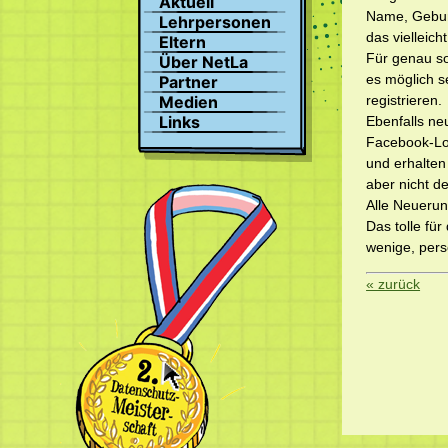
Aktuell
Suchen
Name, Geburt
Lehrpersonen
Profil
das vielleich
Eltern
Bilder
Für genau so
Über NetLa
Chat
es möglich s
Partner
registrieren
Medien
Links
Ebenfalls ne
Facebook-Log
und erhalten
aber nicht de
Alle Neuerun
Das tolle für
wenige, pers
« zurück