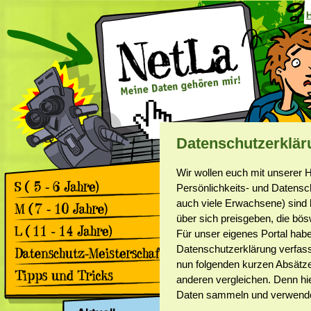
Datenschutzerklär
Wir wollen euch mit unserer
Persönlichkeits- und Datensch
auch viele Erwachsene) sind h
Games
Comics
über sich preisgeben, die bös
Games
Für unser eigenes Portal habe
Comics
Games
Datenschutzerklärung verfasst
Comics
nun folgenden kurzen Absätze
Rückblick 2. Datenschutz-
anderen vergleichen. Denn hie
Meisterschaft
Apps & Facebook
Rückblick 1. Datenschutz-
Daten sammeln und verwend
Meisterschaft
Surfen