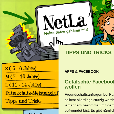
TIPPS UND TRICKS
APPS & FACEBOOK
Games
Comics
Gefälschte Facebook
Games
wollen
Comics
Games
Freundschaftsanfragen bei Fa
Comics
Rückblick 2. Datenschutz-
solltest allerdings stutzig we
Meisterschaft
jemandem bekommst, mit dem d
Apps & Facebook
Rückblick 1. Datenschutz-
befreundet bist. Es gibt nämli
Meisterschaft
Surfen