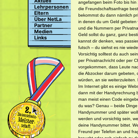
Aktuell
angefangen beim Foto bis hin z
Suchen
Lehrpersonen
die Freundschaftsanfrage bestät
Profil
Eltern
bekommst du dann nämlich pri
Bilder
Über NetLa
in denen du um Geld gebeten w
Chat
Partner
und die Nummern per Privatna
Medien
Geld sollst du ganz, ganz b
Links
kannst dir denken, was passier
futsch – du siehst es nie wiede
Vorsichtig solltest du auch s
per Privatnachricht oder per Ch
vorgekommen, dass Leute na
die Abzocker darum gebeten, 
würden, an sie weiterzuleiten
Im Internet gibt es einige We
dann mit der Handyrechnung b
man meist einen Code eingeb
du was? Genau – beide Dinge h
Handynummer und später wollt
werden und vorsichtig sein, 
deine Handynummer bittet. Wen
Freund per Telefon an und frag