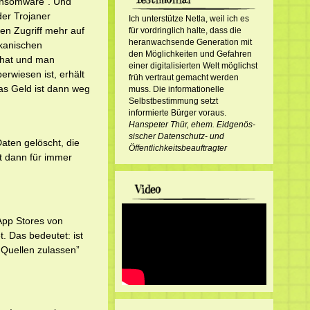
ansomware”. Und
der Trojaner
Ich unterstütze Netla, weil ich es
en Zugriff mehr auf
für vordringlich halte, dass die
heranwachsende Generation mit
ikanischen
den Möglichkeiten und Gefahren
 hat und man
einer digitalisierten Welt möglichst
erwiesen ist, erhält
früh vertraut gemacht werden
as Geld ist dann weg
muss. Die informationelle
Selbstbestimmung setzt
informierte Bürger voraus.
Hanspeter Thür, ehem. Eid­ge­nös­
sisch­er Datenschutz- und
aten gelöscht, die
Öffentlichkeitsbeauftragter
st dann für immer
 App Stores von
t. Das bedeutet: ist
 Quellen zulassen”