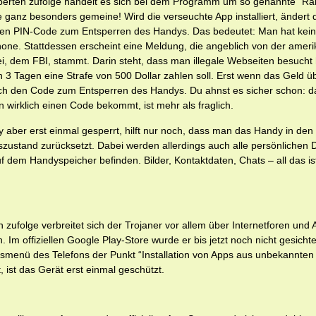
erten zufolge handelt es sich bei dem Programm um so genannte “R
 ganz besonders gemeine! Wird die verseuchte App installiert, ändert 
 den PIN-Code zum Entsperren des Handys. Das bedeutet: Man hat kein
one. Stattdessen erscheint eine Meldung, die angeblich von der amer
i, dem FBI, stammt. Darin steht, dass man illegale Webseiten besucht
n 3 Tagen eine Strafe von 500 Dollar zahlen soll. Erst wenn das Geld üb
h den Code zum Entsperren des Handys. Du ahnst es sicher schon: d
 wirklich einen Code bekommt, ist mehr als fraglich.
y aber erst einmal gesperrt, hilft nur noch, dass man das Handy in den
szustand zurücksetzt. Dabei werden allerdings auch alle persönlichen D
auf dem Handyspeicher befinden. Bilder, Kontaktdaten, Chats – all das i
 zufolge verbreitet sich der Trojaner vor allem über Internetforen und
n. Im offiziellen Google Play-Store wurde er bis jetzt noch nicht gesichte
tsmenü des Telefons der Punkt “Installation von Apps aus unbekannten
rt, ist das Gerät erst einmal geschützt.