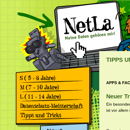
TIPPS U
APPS & FA
Games
Comics
Games
Neuer Tr
Comics
Games
Ein besonders
Comics
ist vor alle
Rückblick 2. Datenschutz-
Meisterschaft
Apps & Facebook
Rückblick 1. Datenschutz-
Meisterschaft
Surfen