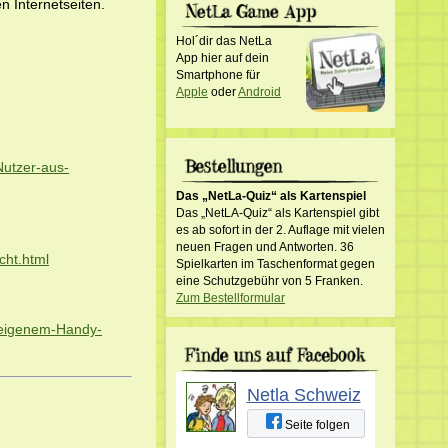
n Internetseiten.
Hol´dir das NetLa
App hier auf dein
Smartphone für
Apple
oder
Android
Nutzer-aus-
Das „NetLa-Quiz“ als Kartenspiel
Das „NetLA-Quiz“ als Kartenspiel gibt
es ab sofort in der 2. Auflage mit vielen
neuen Fragen und Antworten. 36
cht.html
Spielkarten im Taschenformat gegen
eine Schutzgebühr von 5 Franken.
Zum Bestellformular
s-eigenem-Handy-
Netla Schweiz
Seite folgen