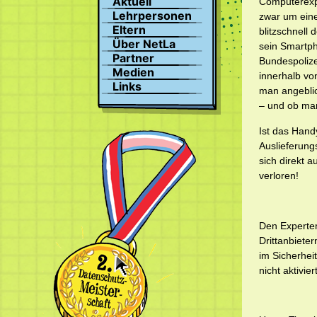
Aktuell
Computerexp
Suchen
Lehrpersonen
zwar um eine
Profil
Eltern
blitzschnell
Bilder
Über NetLa
sein Smartph
Chat
Partner
Bundespolize
Medien
innerhalb vo
Links
man angeblic
– und ob man
Ist das Hand
Auslieferung
sich direkt 
verloren!
Den Experten
Drittanbieter
im Sicherhei
nicht aktivie