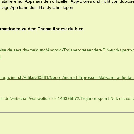
nstalliere nur Apps aus den offiziellen App-Stores und nicht von dubiose
nzige App kann dein Handy lahm legen!
ormationen zu dem Thema findest du hier:
eise.de/security/meldung/Android-Trojaner-veraendert-PIN-und-sperrt-
l
tmagazine.ch/Artikel/60581/Neue_Android-Erpresser-Malware_aufgetau
elt.de/wirtschaft/webwelt/article146395872/Trojaner-sperrt-Nutzer-au