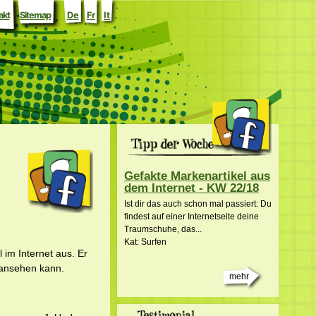
akt
Sitemap
De
Fr
It
Gefakte Markenartikel aus
dem Internet - KW 22/18
Ist dir das auch schon mal passiert: Du
findest auf einer Internetseite deine
Traumschuhe, das...
Kat: Surfen
 im Internet aus. Er
s ansehen kann.
mehr