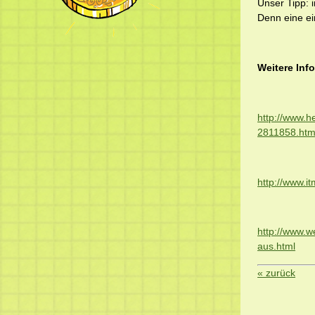
Unser Tipp: i
Denn eine ei
Weitere Inf
http://www.h
2811858.htm
http://www.i
http://www.w
aus.html
« zurück