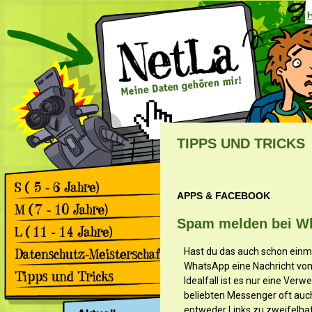
TIPPS UND TRICKS
APPS & FACEBOOK
Games
Comics
Spam melden bei W
Games
Comics
Games
Hast du das auch schon einmal
Comics
WhatsApp eine Nachricht vo
Rückblick 2. Datenschutz-
Meisterschaft
Idealfall ist es nur eine Ver
Apps & Facebook
Rückblick 1. Datenschutz-
beliebten Messenger oft auc
Meisterschaft
Surfen
entweder Links zu zweifelh