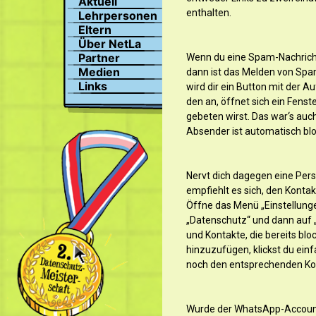
Aktuell
Suchen
enthalten.
Lehrpersonen
Profil
Eltern
Bilder
Über NetLa
Chat
Partner
Wenn du eine Spam-Nachric
Medien
dann ist das Melden von Spa
Links
wird dir ein Button mit der A
den an, öffnet sich ein Fens
gebeten wirst. Das war‘s auc
Absender ist automatisch blo
Nervt dich dagegen eine Perso
empfiehlt es sich, den Kontak
Öffne das Menü „Einstellunge
„Datenschutz“ und dann auf „
und Kontakte, die bereits blo
hinzuzufügen, klickst du einf
noch den entsprechenden Ko
Wurde der WhatsApp-Account 