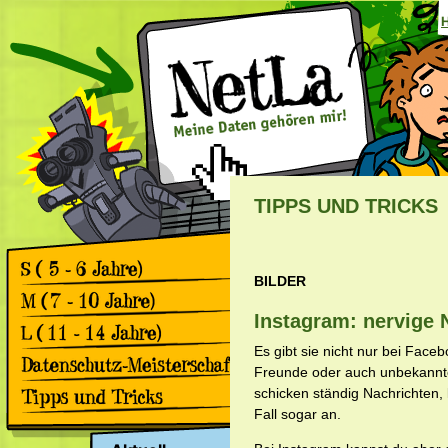
TIPPS UND TRICKS
BILDER
Games
Comics
Instagram: nervige 
Games
Comics
Es gibt sie nicht nur bei Fac
Games
Freunde oder auch unbekannte 
Comics
Rückblick 2. Datenschutz-
schicken ständig Nachrichten,
Meisterschaft
Fall sogar an.
Apps & Facebook
Rückblick 1. Datenschutz-
Meisterschaft
Surfen