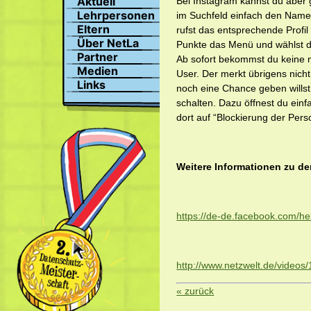
Aktuell
Bei Instagram kannst du aber g
Suchen
Lehrpersonen
im Suchfeld einfach den Namen
Profil
Eltern
rufst das entsprechende Profil 
Bilder
Über NetLa
Punkte das Menü und wählst do
Chat
Partner
Ab sofort bekommst du keine 
Medien
User. Der merkt übrigens nich
Links
noch eine Chance geben willst,
schalten. Dazu öffnest du einf
dort auf “Blockierung der Per
Weitere Informationen zu de
https://de-de.facebook.com/
http://www.netzwelt.de/videos
« zurück