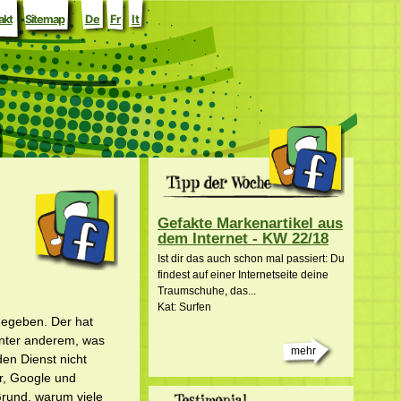
akt
Sitemap
De
Fr
It
Gefakte Markenartikel aus
dem Internet - KW 22/18
Ist dir das auch schon mal passiert: Du
findest auf einer Internetseite deine
Traumschuhe, das...
Kat: Surfen
gegeben. Der hat
unter anderem, was
mehr
en Dienst nicht
er, Google und
Grund, warum viele