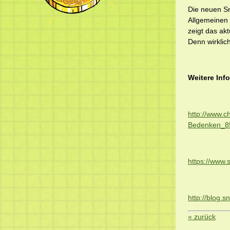
Die neuen Sn
Allgemeinen
zeigt das akt
Denn wirklic
Weitere Inf
http://www.c
Bedenken_8
https://www
http://blog.
« zurück