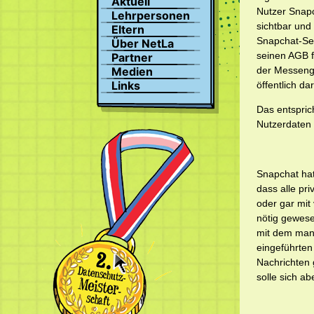
Aktuell
Suchen
Nutzer Snapc
Lehrpersonen
Profil
sichtbar und
Eltern
Bilder
Snapchat-Ser
Über NetLa
Chat
seinen AGB f
Partner
der Messenge
Medien
Links
öffentlich d
Das entspric
Nutzerdaten 
Snapchat hat
dass alle pri
oder gar mit
nötig gewese
mit dem man
eingeführten
Nachrichten 
solle sich ab