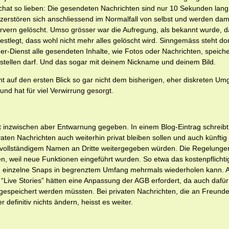
hat so lieben: Die gesendeten Nachrichten sind nur 10 Sekunden lan
 zerstören sich anschliessend im Normalfall von selbst und werden dam
vern gelöscht. Umso grösser war die Aufregung, als bekannt wurde, d
estlegt, dass wohl nicht mehr alles gelöscht wird. Sinngemäss steht do
r-Dienst alle gesendeten Inhalte, wie Fotos oder Nachrichten, speich
arstellen darf. Und das sogar mit deinem Nickname und deinem Bild.
ht auf den ersten Blick so gar nicht dem bisherigen, eher diskreten Um
und hat für viel Verwirrung gesorgt.
 inzwischen aber Entwarnung gegeben. In einem Blog-Eintrag schreib
vaten Nachrichten auch weiterhin privat bleiben sollen und auch künftig n
 vollständigem Namen an Dritte weitergegeben würden. Die Regelunge
n, weil neue Funktionen eingeführt wurden. So etwa das kostenpflicht
 einzelne Snaps in begrenztem Umfang mehrmals wiederholen kann. A
 “Live Stories” hätten eine Anpassung der AGB erfordert, da auch dafü
gespeichert werden müssten. Bei privaten Nachrichten, die an Freunde
er definitiv nichts ändern, heisst es weiter.