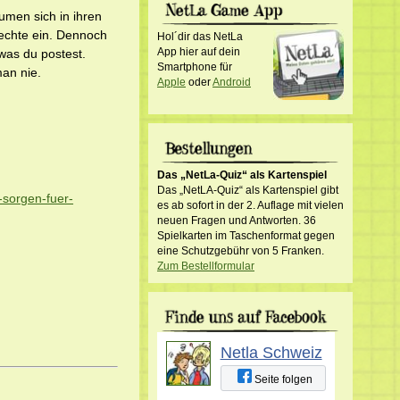
umen sich in ihren
echte ein. Dennoch
Hol´dir das NetLa
App hier auf dein
 was du postest.
Smartphone für
man nie.
Apple
oder
Android
Das „NetLa-Quiz“ als Kartenspiel
Das „NetLA-Quiz“ als Kartenspiel gibt
-sorgen-fuer-
es ab sofort in der 2. Auflage mit vielen
neuen Fragen und Antworten. 36
Spielkarten im Taschenformat gegen
eine Schutzgebühr von 5 Franken.
Zum Bestellformular
Netla Schweiz
Seite folgen