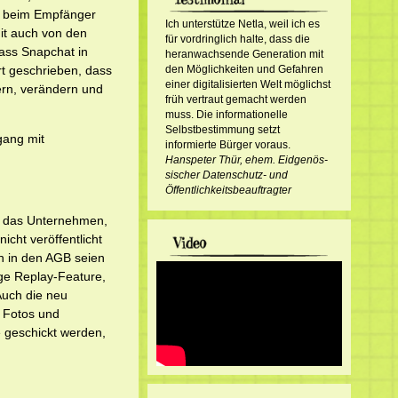
g beim Empfänger
Ich unterstütze Netla, weil ich es
it auch von den
für vordringlich halte, dass die
ass Snapchat in
heranwachsende Generation mit
rt geschrieben, dass
den Möglichkeiten und Gefahren
einer digitalisierten Welt möglichst
ern, verändern und
früh vertraut gemacht werden
muss. Die informationelle
Selbstbestimmung setzt
gang mit
informierte Bürger voraus.
Hanspeter Thür, ehem. Eid­ge­nös­
sisch­er Datenschutz- und
Öffentlichkeitsbeauftragter
t das Unternehmen,
icht veröffentlicht
n in den AGB seien
ige Replay-Feature,
uch die neu
r Fotos und
 geschickt werden,