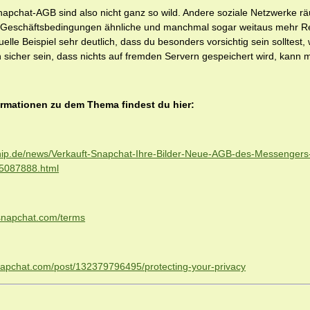
apchat-AGB sind also nicht ganz so wild. Andere soziale Netzwerke rä
 Geschäftsbedingungen ähnliche und manchmal sogar weitaus mehr R
uelle Beispiel sehr deutlich, dass du besonders vorsichtig sein solltest,
h sicher sein, dass nichts auf fremden Servern gespeichert wird, kann 
ormationen zu dem Thema findest du hier:
hip.de/news/Verkauft-Snapchat-Ihre-Bilder-Neue-AGB-des-Messengers
5087888.html
.snapchat.com/terms
snapchat.com/post/132379796495/protecting-your-privacy