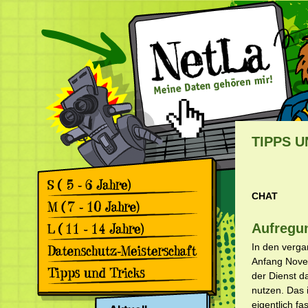
TIPPS U
CHAT
Games
Comics
Games
Aufregu
Comics
Games
In den verga
Comics
Anfang Nove
Rückblick 2. Datenschutz-
der Dienst d
Meisterschaft
Apps & Facebook
nutzen. Das 
Rückblick 1. Datenschutz-
Meisterschaft
Surfen
eigentlich f