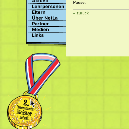
Aktuell
Pause.
Suchen
Lehrpersonen
Profil
Eltern
« zurück
Bilder
Über NetLa
Chat
Partner
Medien
Links