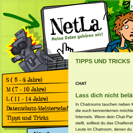
TIPPS UND TRICKS
CHAT
Games
Comics
Lass dich nicht belä
Games
Comics
In Chatrooms tauchen neben 
Games
die euch kennenlernen möchten
Comics
Rückblick 2. Datenschutz-
Internets. Wenn dein Chat-Par
Meisterschaft
stellt, solltest du das Chatfe
Apps & Facebook
Rückblick 1. Datenschutz-
Leute im Chatroom, denen du 
Meisterschaft
Surfen