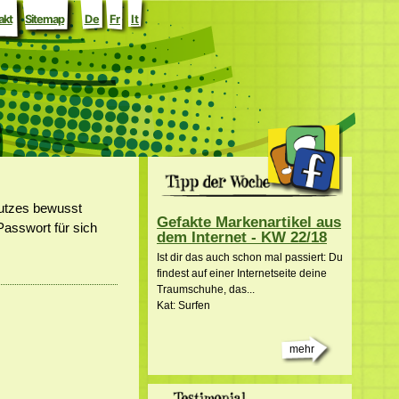
akt
Sitemap
De
Fr
It
chutzes bewusst
Gefakte Markenartikel aus
Passwort für sich
dem Internet - KW 22/18
Ist dir das auch schon mal passiert: Du
findest auf einer Internetseite deine
Traumschuhe, das...
Kat: Surfen
mehr