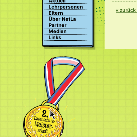
Aktuell
Suchen
Lehrpersonen
« zurück
Profil
Eltern
Bilder
Über NetLa
Chat
Partner
Medien
Links