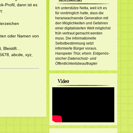
-Profil, dann ist es
Ich unterstütze Netla, weil ich es
t:
für vordringlich halte, dass die
heranwachsende Generation mit
derzeichen
den Möglichkeiten und Gefahren
einer digitalisierten Welt möglichst
früh vertraut gemacht werden
aten oder Namen von
muss. Die informationelle
Selbstbestimmung setzt
 Bleistift…
informierte Bürger voraus.
Hanspeter Thür, ehem. Eid­ge­nös­
5678, abcde, xyz,
sisch­er Datenschutz- und
Öffentlichkeitsbeauftragter