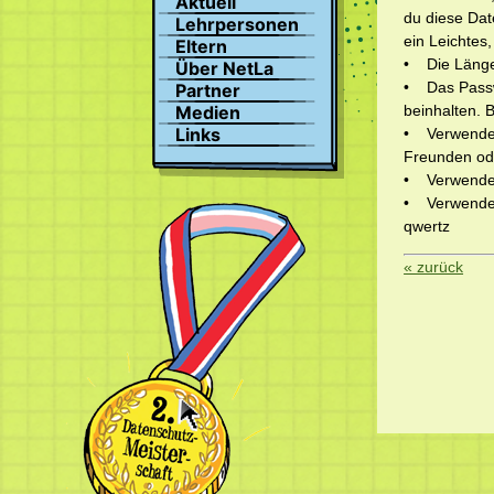
Aktuell
Suchen
du diese Dat
Lehrpersonen
Profil
ein Leichtes
Eltern
Bilder
• Die Länge 
Über NetLa
Chat
• Das Passwo
Partner
beinhalten.
Medien
Links
• Verwende 
Freunden ode
• Verwende a
• Verwende a
qwertz
« zurück