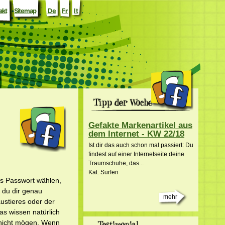
akt
Sitemap
De
Fr
It
Gefakte Markenartikel aus
dem Internet - KW 22/18
Ist dir das auch schon mal passiert: Du
findest auf einer Internetseite deine
Traumschuhe, das...
Kat: Surfen
es Passwort wählen,
t du dir genau
mehr
stieres oder der
s wissen natürlich
t nicht mögen. Wenn