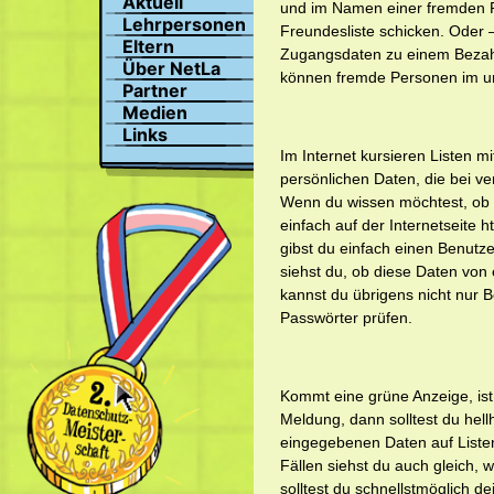
Aktuell
und im Namen einer fremden P
Suchen
Lehrpersonen
Freundesliste schicken. Oder 
Profil
Eltern
Zugangsdaten zu einem Bezahl
Bilder
Über NetLa
können fremde Personen im un
Chat
Partner
Medien
Links
Im Internet kursieren Listen
persönlichen Daten, die bei v
Wenn du wissen möchtest, ob d
einfach auf der Internetseite
gibst du einfach einen Benut
siehst du, ob diese Daten von 
kannst du übrigens nicht nur
Passwörter prüfen.
Kommt eine grüne Anzeige, ist
Meldung, dann solltest du hel
eingegebenen Daten auf Listen,
Fällen siehst du auch gleich, 
solltest du schnellstmöglich 