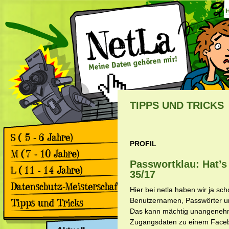
TIPPS UND TRICKS
PROFIL
Games
Comics
Passwortklau: Hat’s
Games
35/17
Comics
Games
Hier bei netla haben wir ja sc
Comics
Rückblick 2. Datenschutz-
Benutzernamen, Passwörter un
Meisterschaft
Das kann mächtig unangenehm
Apps & Facebook
Rückblick 1. Datenschutz-
Zugangsdaten zu einem Facebo
Meisterschaft
Surfen