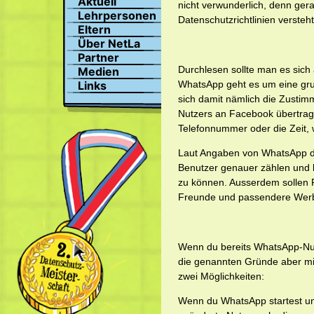
Aktuell
nicht verwunderlich, denn ge
Suchen
Lehrpersonen
Datenschutzrichtlinien versteht
Profil
Eltern
Bilder
Über NetLa
Chat
Partner
Durchlesen sollte man es sich
Medien
WhatsApp geht es um eine gr
Links
sich damit nämlich die Zustim
Nutzers an Facebook übertrag
Telefonnummer oder die Zeit,
Laut Angaben von WhatsApp di
Benutzer genauer zählen und
zu können. Ausserdem sollen 
Freunde und passendere Werb
Wenn du bereits WhatsApp-Nutz
die genannten Gründe aber mi
zwei Möglichkeiten:
Wenn du WhatsApp startest un