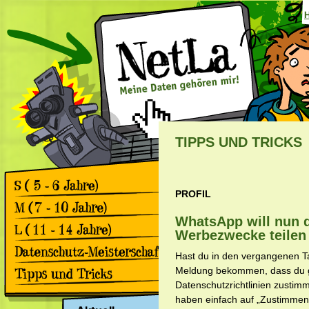
TIPPS UND TRICKS
PROFIL
Games
Comics
WhatsApp will nun 
Games
Werbezwecke teilen
Comics
Games
Hast du in den vergangenen T
Comics
Rückblick 2. Datenschutz-
Meldung bekommen, dass du 
Meisterschaft
Datenschutzrichtlinien zustimm
Apps & Facebook
Rückblick 1. Datenschutz-
haben einfach auf „Zustimmen“ 
Meisterschaft
Surfen