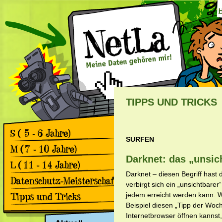
TIPPS UND TRICKS
SURFEN
Games
Comics
Darknet: das „unsic
Games
Comics
Darknet – diesen Begriff hast
Games
verbirgt sich ein „unsichtbarer
Comics
Rückblick 2. Datenschutz-
jedem erreicht werden kann. 
Meisterschaft
Beispiel diesen „Tipp der Woc
Apps & Facebook
Rückblick 1. Datenschutz-
Internetbrowser öffnen kannst, 
Meisterschaft
Surfen