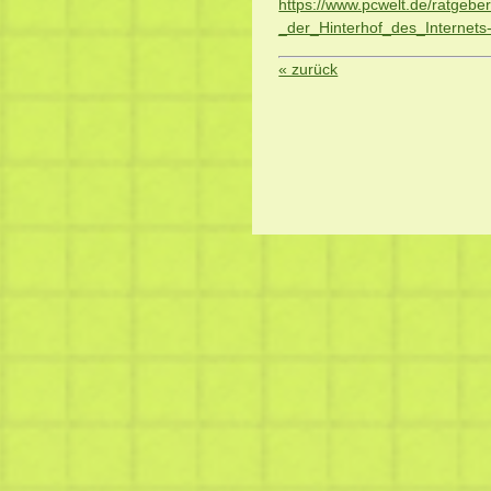
https://www.pcwelt.de/ratge
_der_Hinterhof_des_Internets
« zurück