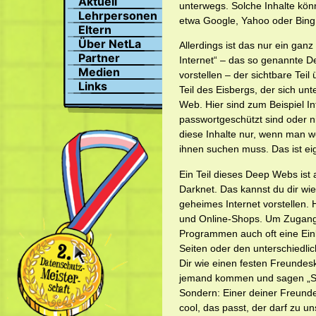
Aktuell
unterwegs. Solche Inhalte kö
Suchen
Lehrpersonen
etwa Google, Yahoo oder Bin
Profil
Eltern
Bilder
Über NetLa
Allerdings ist das nur ein ganz 
Chat
Partner
Internet“ – das so genannte D
Medien
vorstellen – der sichtbare Tei
Links
Teil des Eisbergs, der sich un
Web. Hier sind zum Beispiel I
passwortgeschützt sind oder nic
diese Inhalte nur, wenn man w
ihnen suchen muss. Das ist eig
Ein Teil dieses Deep Webs ist 
Darknet. Das kannst du dir wie
geheimes Internet vorstellen. 
und Online-Shops. Um Zugang 
Programmen auch oft eine Einl
Seiten oder den unterschiedlic
Dir wie einen festen Freundesk
jemand kommen und sagen „So, 
Sondern: Einer deiner Freunde
cool, das passt, der darf zu u