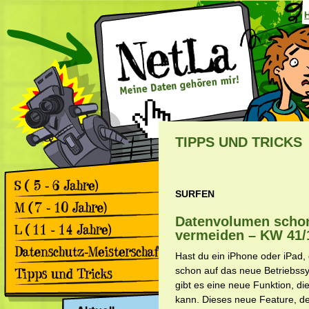
TIPPS UND TRICKS
SURFEN
Games
Comics
Datenvolumen schon
Games
vermeiden – KW 41/
Comics
Games
Hast du ein iPhone oder iPad,
Comics
Rückblick 2. Datenschutz-
schon auf das neue Betriebssy
Meisterschaft
gibt es eine neue Funktion, d
Apps & Facebook
Rückblick 1. Datenschutz-
kann. Dieses neue Feature, de
Meisterschaft
Surfen