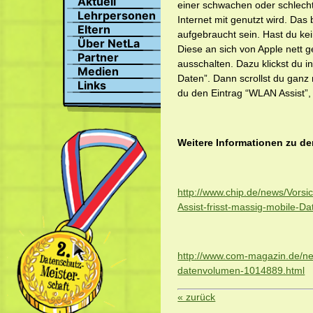
Aktuell
einer schwachen oder schlec
Suchen
Lehrpersonen
Internet mit genutzt wird. Da
Profil
Eltern
aufgebraucht sein. Hast du kei
Bilder
Über NetLa
Diese an sich von Apple nett 
Chat
Partner
ausschalten. Dazu klickst du i
Medien
Daten”. Dann scrollst du ganz 
Links
du den Eintrag “WLAN Assist”, 
Weitere Informationen zu de
http://www.chip.de/news/Vors
Assist-frisst-massig-mobile-
http://www.com-magazin.de/ne
datenvolumen-1014889.html
« zurück