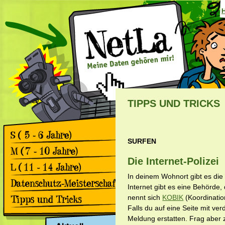
TIPPS UND TRICKS
SURFEN
Games
Comics
Die Internet-Polizei
Games
Comics
In deinem Wohnort gibt es die 
Games
Internet gibt es eine Behörde
Comics
Rückblick 2. Datenschutz-
nennt sich
KOBIK
(Koordination
Meisterschaft
Falls du auf eine Seite mit ve
Apps & Facebook
Rückblick 1. Datenschutz-
Meldung erstatten. Frag aber zu
Meisterschaft
Surfen