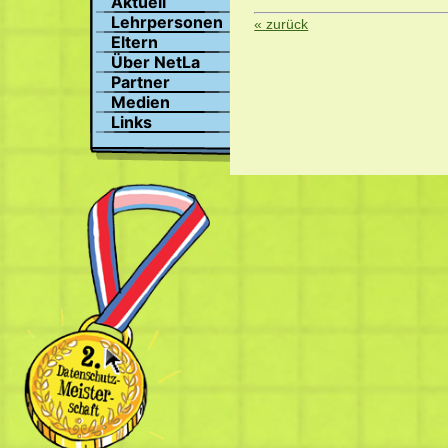
Aktuell
Suchen
Lehrpersonen
« zurück
Profil
Eltern
Bilder
Über NetLa
Chat
Partner
Medien
Links