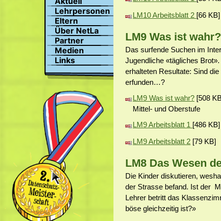
Aktuell
Suchen
Lehrpersonen
LM10 Arbeitsblatt 2
[66 KB]
Profil
Eltern
Bilder
Über NetLa
LM9 Was ist wahr
Chat
Partner
Das surfende Suchen im Interne
Medien
Links
Jugendliche «tägliches Brot». 
erhalteten Resultate: Sind di
erfunden…?
LM9 Was ist wahr?
[508 KB
Mittel- und Oberstufe
LM9 Arbeitsblatt 1
[486 KB]
LM9 Arbeitsblatt 2
[79 KB]
LM8 Das Wesen des
Die Kinder diskutieren, wesha
der Strasse befand. Ist der 
Lehrer betritt das Klassenzim
böse gleichzeitig ist?»