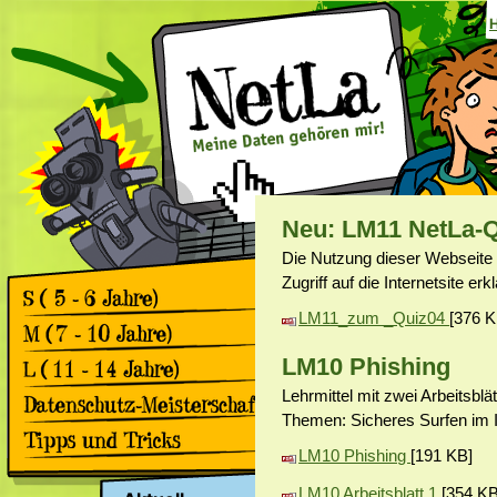
Neu: LM11 NetLa-
Die Nutzung dieser Webseite 
Zugriff auf die Internetsite er
LM11_zum _Quiz04
[376 K
Games
Comics
Games
LM10 Phishing
Comics
Lehrmittel mit zwei Arbeitsblät
Games
Comics
Themen: Sicheres Surfen im 
Rückblick 2. Datenschutz-
Meisterschaft
LM10 Phishing
[191 KB]
Apps & Facebook
Rückblick 1. Datenschutz-
Meisterschaft
Surfen
LM10 Arbeitsblatt 1
[354 KB