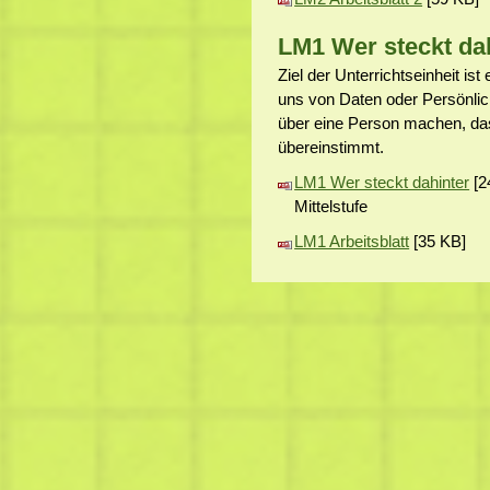
LM1 Wer steckt da
Ziel der Unterrichtseinheit i
uns von Daten oder Persönlic
über eine Person machen, das 
übereinstimmt.
LM1 Wer steckt dahinter
[2
Mittelstufe
LM1 Arbeitsblatt
[35 KB]