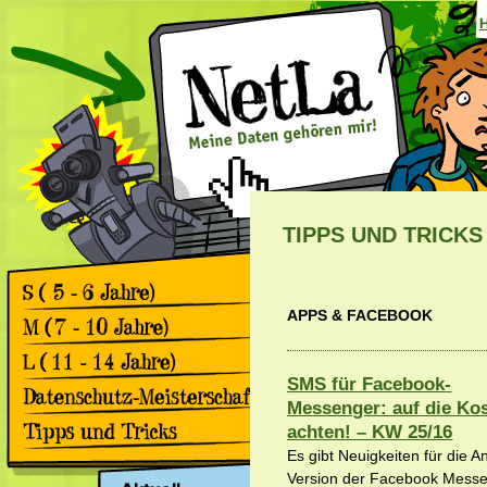
TIPPS UND TRICKS
APPS & FACEBOOK
Games
Comics
Games
Comics
SMS für Facebook-
Games
Messenger: auf die Ko
Comics
Rückblick 2. Datenschutz-
achten! – KW 25/16
Meisterschaft
Es gibt Neuigkeiten für die A
Apps & Facebook
Rückblick 1. Datenschutz-
Meisterschaft
Version der Facebook Mess
Surfen