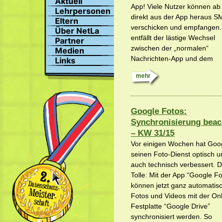
Aktuell
Suchen
App! Viele Nutzer können ab 
Lehrpersonen
Profil
direkt aus der App heraus S
Eltern
Bilder
verschicken und empfangen.
Über NetLa
Chat
entfällt der lästige Wechsel
Partner
zwischen der „normalen“
Medien
Nachrichten-App und dem
Links
mehr
Google Fotos:
Synchronisierung beac
– KW 31/15
Vor einigen Wochen hat Goo
seinen Foto-Dienst optisch 
auch technisch verbessert. 
Tolle: Mit der App “Google Fo
können jetzt ganz automatisc
Fotos und Videos mit der Onl
Festplatte “Google Drive”
synchronisiert werden. So