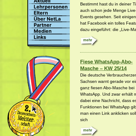
Aktuell
Suchen
Bestimmt hast du in deiner T
Lehrpersonen
Profil
auch schon jede Menge Live
Eltern
Bilder
Events gesehen. Seit einige
Über NetLa
Chat
hat Facebook ein tolles Feat
Partner
dazu eingeführt: die „Live-M
Medien
Links
mehr
Fiese WhatsApp-Abo-
Masche – KW 25/14
Die deutsche Verbraucherzen
Sachsen warnt gerade vor ei
ganz fiesen Abo-Masche bei
WhatsApp. Und zwar erhält
dabei eine Nachricht, dass e
Funktionen bei WhatsApp gi
man einen Link anklicken soll
sich
mehr