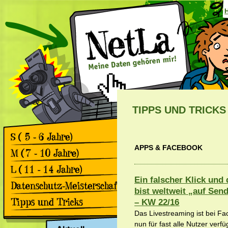
TIPPS UND TRICKS
APPS & FACEBOOK
Games
Comics
Games
Comics
Ein falscher Klick und
Games
bist weltweit „auf Sen
Comics
Rückblick 2. Datenschutz-
– KW 22/16
Meisterschaft
Das Livestreaming ist bei F
Apps & Facebook
Rückblick 1. Datenschutz-
Meisterschaft
nun für fast alle Nutzer verfü
Surfen