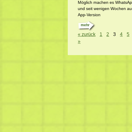
Möglich machen es WhatsA
und seit wenigen Wochen au
App-Version
mehr
« zurück
1
2
3
4
5
»