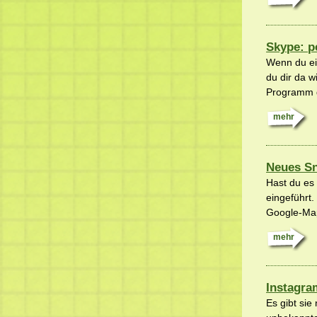
Skype: p
Wenn du ei
du dir da 
Programm da
mehr
Neues Sn
Hast du es
eingeführt.
Google-Map
mehr
Instagra
Es gibt si