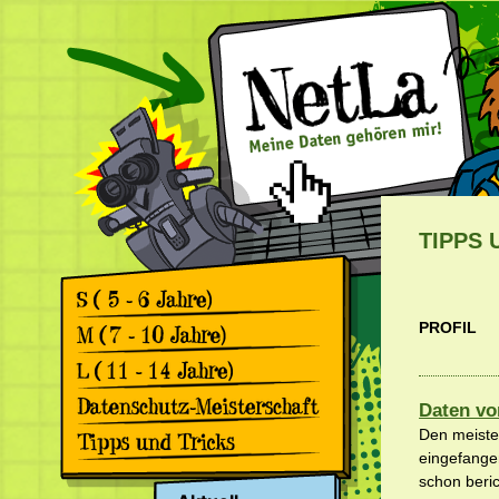
TIPPS 
Games
PROFIL
Comics
Games
Comics
Games
Daten vo
Comics
Rückblick 2. Datenschutz-
Den meisten
Meisterschaft
eingefange
Apps & Facebook
Rückblick 1. Datenschutz-
schon beri
Meisterschaft
Surfen