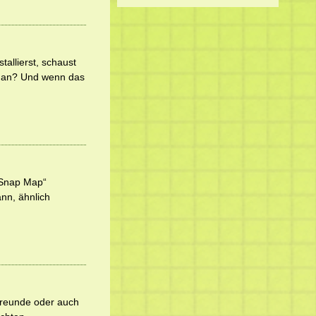
llierst, schaust
en an? Und wenn das
„Snap Map“
ann, ähnlich
Freunde oder auch