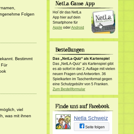
ernamen,
Hol´dir das NetLa
nangenehme Folgen
App hier auf dein
Smartphone für
Apple
oder
Android
bekannt. Bestimmt
Das „NetLa-Quiz“ als Kartenspiel
Das „NetLA-Quiz“ als Kartenspiel gibt
 Für
es ab sofort in der 2. Auflage mit vielen
ook
neuen Fragen und Antworten. 36
Spielkarten im Taschenformat gegen
eine Schutzgebühr von 5 Franken.
Zum Bestellformular
möglich, viel
h, was mit ihnen
Netla Schweiz
Seite folgen