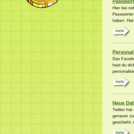
Passwort
Hier bei ne
Passwörter
haben. Hat
mehr
Personal
Das Facebo
hast du di
personalis
mehr
Neue Dat
Twitter hat
genauer zu
geschieht. 
mehr