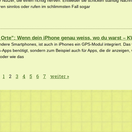
Nutzer, die einen richtig nerven. Entweder sie schicken ständig Nachr
en sinnlos oder rufen im schlimmsten Fall sogar
 Orte”: Wenn dein iPhone genau weiss, wo du warst – K
ndere Smartphones, ist auch in iPhones ein GPS-Modul integriert. Das w
-Apps benötigt, sondern zum Beispiel auch für Apps, die dir anzeigen,
t oder wie das
1
2
3
4
5
6
7
weiter »