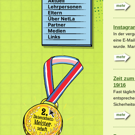
Aktuell
Suchen
Lehrpersonen
mehr
Profil
Eltern
Bilder
Über NetLa
Chat
Partner
Instagra
Medien
In der ver
Links
eine E-Mai
wurde. Manc
mehr
Zeit zum
19/16
Fast tägli
entspreche
Sicherheit
mehr