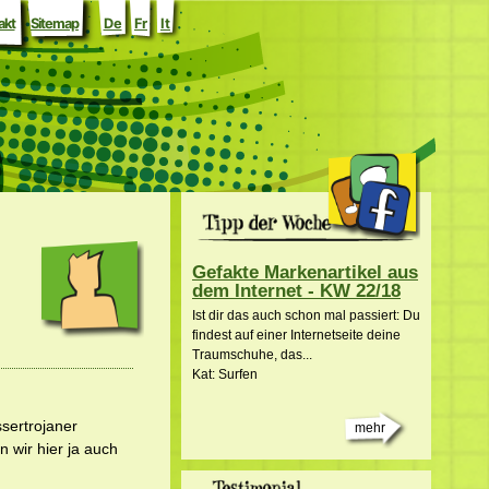
akt
Sitemap
De
Fr
It
Gefakte Markenartikel aus
dem Internet - KW 22/18
Ist dir das auch schon mal passiert: Du
findest auf einer Internetseite deine
Traumschuhe, das...
Kat: Surfen
sertrojaner
mehr
 wir hier ja auch