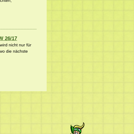
ichten,
W 26/17
ird nicht nur für
 wo die nächste