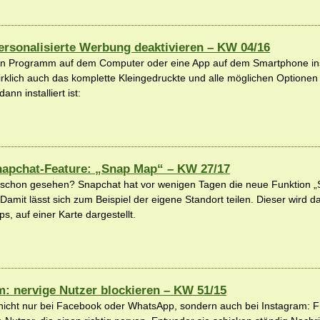
ersonalisierte Werbung deaktivieren – KW 04/16
n Programm auf dem Computer oder eine App auf dem Smartphone insta
wirklich auch das komplette Kleingedruckte und alle möglichen Option
nn installiert ist:
apchat-Feature: „Snap Map“ – KW 27/17
 schon gesehen? Snapchat hat vor wenigen Tagen die neue Funktion 
 Damit lässt sich zum Beispiel der eigene Standort teilen. Dieser wird d
s, auf einer Karte dargestellt.
m: nervige Nutzer blockieren – KW 51/15
e nicht nur bei Facebook oder WhatsApp, sondern auch bei Instagram: 