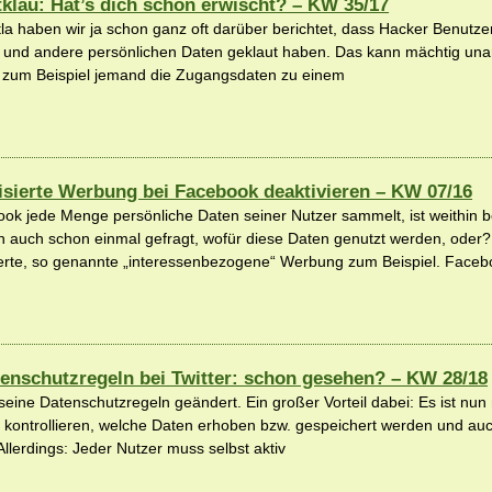
klau: Hat’s dich schon erwischt? – KW 35/17
tla haben wir ja schon ganz oft darüber berichtet, dass Hacker Benutz
 und andere persönlichen Daten geklaut haben. Das kann mächtig u
 zum Beispiel jemand die Zugangsdaten zu einem
isierte Werbung bei Facebook deaktivieren – KW 07/16
ok jede Menge persönliche Daten seiner Nutzer sammelt, ist weithin 
ch auch schon einmal gefragt, wofür diese Daten genutzt werden, oder?
ierte, so genannte „interessenbezogene“ Werbung zum Beispiel. Faceb
enschutzregeln bei Twitter: schon gesehen? – KW 28/18
 seine Datenschutzregeln geändert. Ein großer Vorteil dabei: Es ist nun 
 kontrollieren, welche Daten erhoben bzw. gespeichert werden und auc
Allerdings: Jeder Nutzer muss selbst aktiv