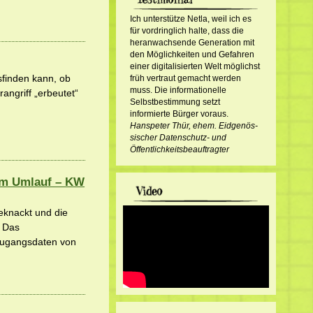
Ich unterstütze Netla, weil ich es
für vordringlich halte, dass die
heranwachsende Generation mit
den Möglichkeiten und Gefahren
einer digitalisierten Welt möglichst
sfinden kann, ob
früh vertraut gemacht werden
muss. Die informationelle
angriff „erbeutet“
Selbstbestimmung setzt
informierte Bürger voraus.
Hanspeter Thür, ehem. Eid­ge­nös­
sisch­er Datenschutz- und
Öffentlichkeitsbeauftragter
im Umlauf – KW
eknackt und die
. Das
 Zugangsdaten von