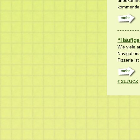
unbekannte 
kommentier
mehr
“Häufige
Wie viele a
Navigations
Pizzeria is
mehr
« zurück