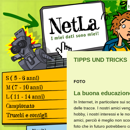
TIPPS UND TRICKS
FOTO
Games
Comics
La buona educazione
Games
Comics
In Internet, in particolare su
Games
delle tracce. I nostri amici ve
Comics
Retrospettiva il 2.
hobby, i nostri interessi e le 
campionato svizzero sulla
amici, perciò è meglio non scor
protezione dei dati
Apps & Facebook
foto che in futuro potrebbero
Retrospettiva il primo
Navigare