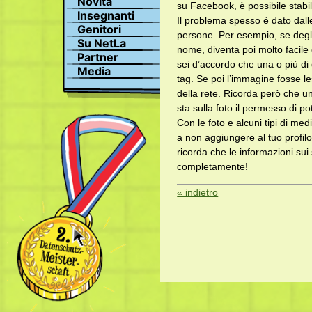
Novità
campionato svizzero sulla
su Facebook, è possibile stabi
Ricercare
protezione dei dati
Insegnanti
Il problema spesso è dato dalle
Profilo
Genitori
persone. Per esempio, se degli
Foto
Su NetLa
nome, diventa poi molto facile 
Chat
Partner
sei d’accordo che una o più di q
Media
tag. Se poi l’immagine fosse l
della rete. Ricorda però che 
sta sulla foto il permesso di po
Con le foto e alcuni tipi di me
a non aggiungere al tuo profilo
ricorda che le informazioni su
completamente!
« indietro